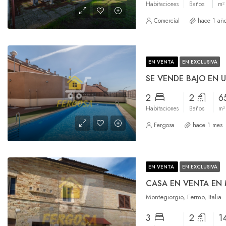
Habitaciones
Baños
m²
Comercial
hace 1 añ
EN VENTA
EN EXCLUSIVA
2
2
6
Habitaciones
Baños
m²
Fergosa
hace 1 mes
EN VENTA
EN EXCLUSIVA
CASA EN VENTA EN M
Montegiorgio, Fermo, Italia
3
2
1