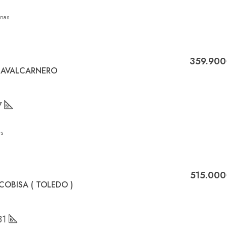
nas
230.000€
Pinar de Almorox, Almorox, España
359.900
 NAVALCARNERO
7
s
515.000
COBISA ( TOLEDO )
81