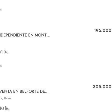
s
195.000
SE VENDE CHALET INDEPENDIENTE EN MONTEGIORGIO (ITALIA )
81
s
305.000
CASA ADOSADA EN VENTA EN BELFORTE DEL CHIENTI (ITALIA)
a, Italia
10