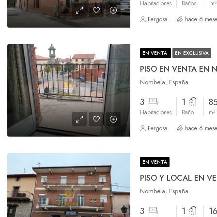
Habitaciones
Baños
m²
Fergosa
hace 6 mese
EN VENTA
EN EXCLUSIVA
PISO EN VENTA EN 
Nombela, España
3
1
8
Habitaciones
Baño
m²
Fergosa
hace 6 mese
EN VENTA
Nombela, España
3
1
1