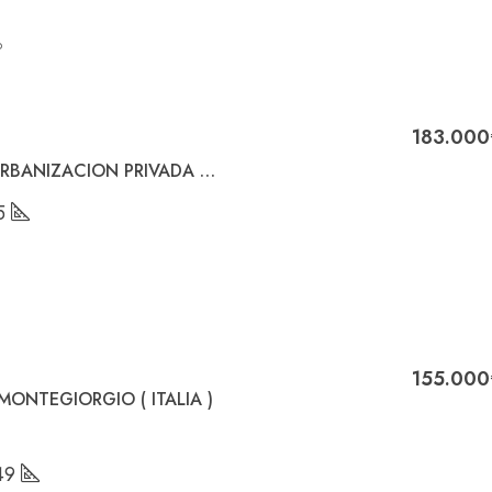
o
183.000
SE VENDE BAJO EN URBANIZACION PRIVADA EN CASARRUBIOS DEL MONTE-TOLEDO
5
155.000
ONTEGIORGIO ( ITALIA )
49