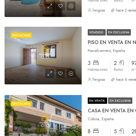
Habitaciones
Baños
m²
Fergosa
hace 2 sema
VENDIDO
EN EXCLUSIVA
DESTACADA
PISO EN VENTA EN
Navalcarnero, España
3
2
9
Habitaciones
Baños
m²
Fergosa
hace 6 mese
EN VENTA
EN EXCLUSIVA
DESTACADA
CASA EN VENTA EN 
Cobisa, España
8
5
2