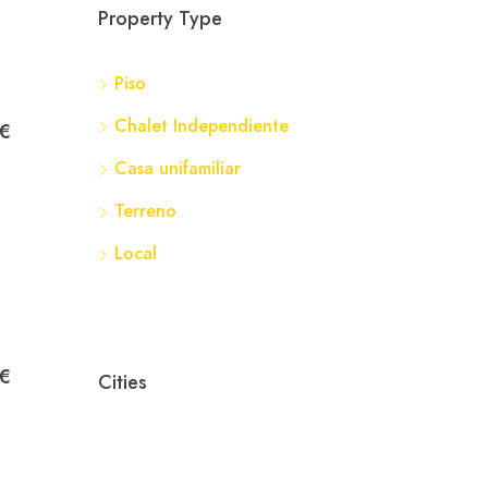
Property Type
Piso
359
Nav
Chalet Independiente
€
Casa unifamiliar
Terreno
Local
€
Cities