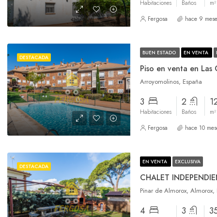
Habitaciones
Baños
m²
Fergosa
hace 9 mese
BUEN ESTADO
EN VENTA
DESTACADA
Arroyomolinos, España
3
2
1
Habitaciones
Baños
m²
Fergosa
hace 10 mes
EN VENTA
EXCLUSIVA
DESTACADA
CHALET INDEPENDI
Pinar de Almorox, Almorox,
4
3
3