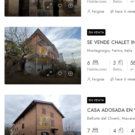
Habitaciones
Baños
m²
Fergosa
hace 6 mese
EN VENTA
Montegiorgio, Fermo, Italia
6
3
5
Habitaciones
Baños
m²
Fergosa
hace 6 mese
EN VENTA
Belforte del Chienti, Macerat
7
4
4