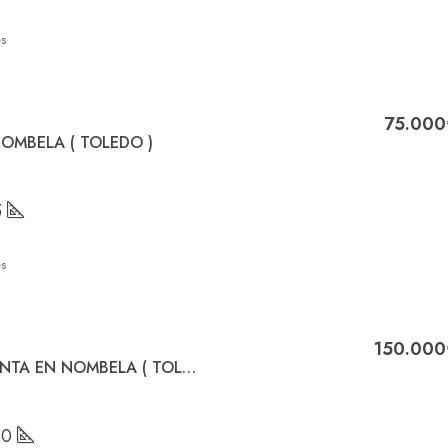
s
75.000
NOMBELA ( TOLEDO )
5
s
150.000
PISO Y LOCAL EN VENTA EN NOMBELA ( TOLEDO )
60