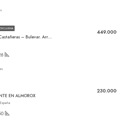
s
EXCLUSIVA
449.000
Piso en venta en Las Castañeras – Bulevar. Arroyomolinos
26
es
230.000
ENTE EN ALMOROX
 España
50