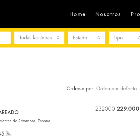
Home
Nosotros
Pr
Todas las áreas
Estado
Tipo
Ordenar por:
Orden por defecto
232000
229.000
PAREADO
DESTACADA
 Ventas de Retamosa, España
45