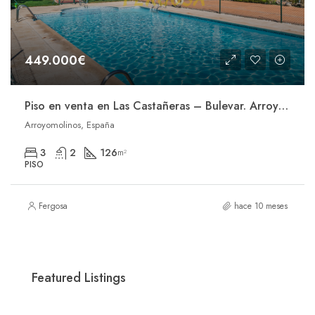
449.000€
Piso en venta en Las Castañeras – Bulevar. Arroyomolinos
Arroyomolinos, España
3
2
126
m²
PISO
Fergosa
hace 10 meses
232000
229.000€
Featured Listings
Calle Extremadura, 4A, Las Ventas de Retamosa, España