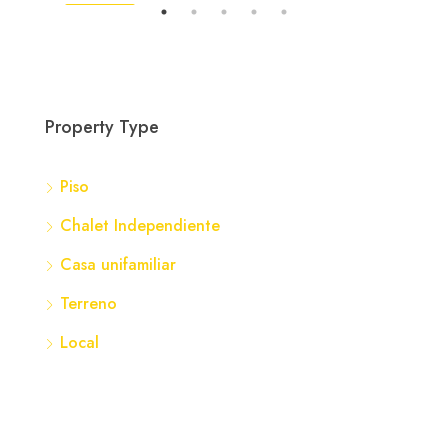
ENTA
DESTACADA
DES
Property Type
Piso
359
Chalet Independiente
Nava
Casa unifamiliar
Terreno
Local