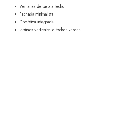
Ventanas de piso a techo
Fachada minimalista
Domótica integrada
Jardines verticales o techos verdes
¿Y tú? ¿Con cuál te quedas?
Ya sea que prefieras el encanto del pasado o la
tecnología del futuro, en Fergosa Gestión Inmobiliaria
tenemos un hogar esperando por ti. 💼✨
Explora el pasado para entender el presente… ¡y
encuentra tu próxima casa con nosotros!