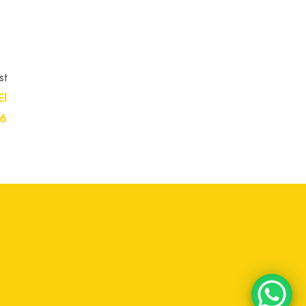
st
El
26