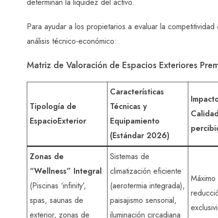
determinan la liquidez del activo.
Para ayudar a los propietarios a evaluar la competitivida
análisis técnico-económico:
Matriz de Valoración de Espacios Exteriores Pr
Características
Impacto
Tipología de
Técnicas y
Calida
EspacioExterior
Equipamiento
percibi
(Estándar 2026)
Zonas de
Sistemas de
“Wellness” Integral
climatización eficiente
Máximo (
(Piscinas ‘infinity’,
(aerotermia integrada),
reducci
spas, saunas de
paisajismo sensorial,
exclusiv
exterior, zonas de
iluminación circadiana