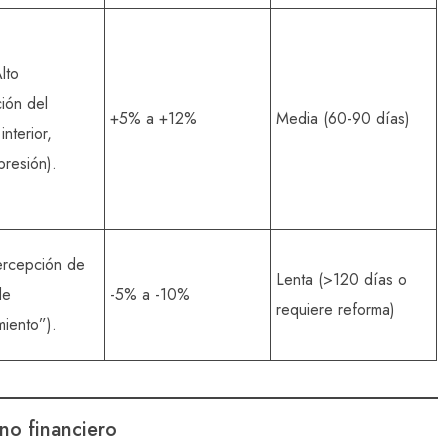
lto
ión del
+5% a +12%
Media (60-90 días)
interior,
resión).
ercepción de
Lenta (>120 días o
de
-5% a -10%
requiere reforma)
miento”).
rno financiero