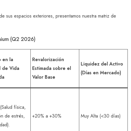
d de sus espacios exteriores, presentamos nuestra matriz de
emium (Q2 2026)
 en la
Revalorización
Liquidez del Activo
d de Vida
Estimada sobre el
(Días en Mercado)
da
Valor Base
Salud física,
ón de estrés,
+20% a +30%
Muy Alta (<30 días)
idad).