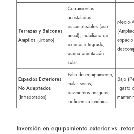
Cerramientos
acristalados
Medio-A
escamoteables (uso
Terrazas y Balcones
(Ampliac
anual), mobiliario de
Amplios
(Urbano)
espacio 
exterior integrado,
descomp
buena orientación
solar.
Falta de equipamiento,
Espacios Exteriores
Bajo (P
malas vistas,
No Adaptados
“gasto 
pavimentos antiguos,
(Infradotados)
manteni
ineficiencia lumínica.
Inversión en equipamiento exterior vs. reto