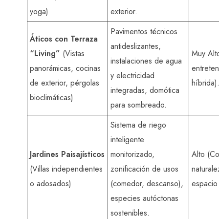
yoga)
exterior.
Pavimentos técnicos
Áticos con Terraza
antideslizantes,
“Living”
(Vistas
Muy Alto
instalaciones de agua
panorámicas, cocinas
entreten
y electricidad
de exterior, pérgolas
híbrida)
integradas, domótica
bioclimáticas)
para sombreado.
Sistema de riego
inteligente
Jardines Paisajísticos
monitorizado,
Alto (Co
(Villas independientes
zonificación de usos
naturale
o adosados)
(comedor, descanso),
espacio 
especies autóctonas
sostenibles.