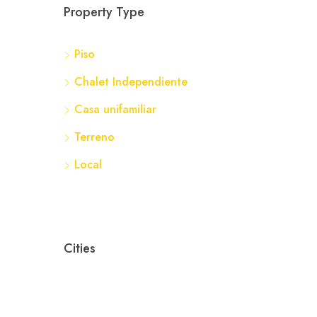
Property Type
359
Piso
Nav
Chalet Independiente
Casa unifamiliar
Terreno
Local
Cities