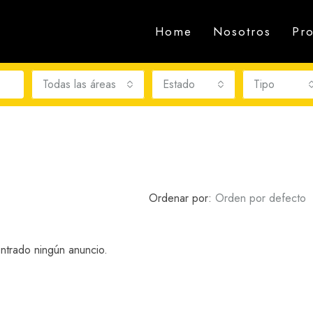
Home
Nosotros
Pr
Todas las áreas
Estado
Tipo
Ordenar por:
Orden por defecto
trado ningún anuncio.
DESTACADA