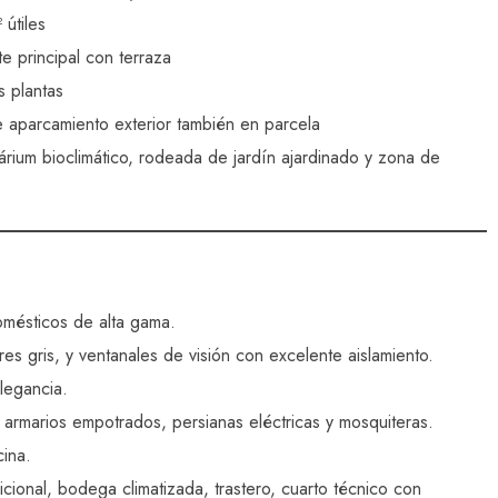
 útiles
te principal con terraza
s plantas
de aparcamiento exterior también en parcela
árium bioclimático, rodeada de jardín ajardinado y zona de
domésticos de alta gama.
res gris, y ventanales de visión con excelente aislamiento.
legancia.
 armarios empotrados, persianas eléctricas y mosquiteras.
cina.
ional, bodega climatizada, trastero, cuarto técnico con