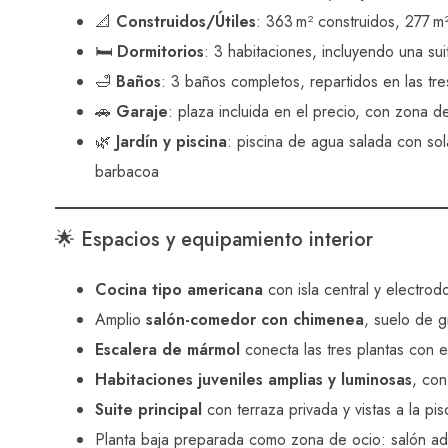
📐
Construidos/Útiles
: 363 m² construidos, 277 m²
🛏️
Dormitorios
: 3 habitaciones, incluyendo una sui
🛁
Baños
: 3 baños completos, repartidos en las tre
🚗
Garaje
: plaza incluida en el precio, con zona 
🌿
Jardín y piscina
: piscina de agua salada con sol
barbacoa
🌟 Espacios y equipamiento interior
Cocina tipo americana
con isla central y electro
Amplio
salón-comedor con chimenea
, suelo de g
Escalera de mármol
conecta las tres plantas con e
Habitaciones juveniles amplias y luminosas
, con
Suite principal
con terraza privada y vistas a la pis
Planta baja preparada como zona de ocio: salón adic