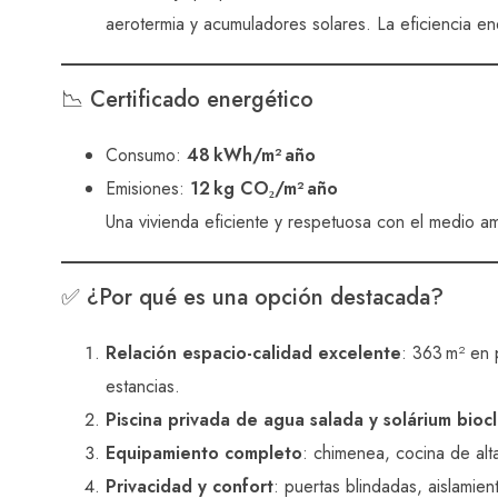
aerotermia y acumuladores solares. La eficiencia ene
📉 Certificado energético
Consumo:
48 kWh/m² año
Emisiones:
12 kg CO₂/m² año
Una vivienda eficiente y respetuosa con el medio a
✅ ¿Por qué es una opción destacada?
Relación espacio-calidad excelente
: 363 m² en 
estancias.
Piscina privada de agua salada y solárium biocl
Equipamiento completo
: chimenea, cocina de al
Privacidad y confort
: puertas blindadas, aislamie