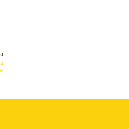
st
tu
a?