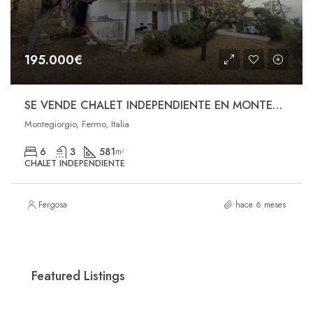
195.000€
SE VENDE CHALET INDEPENDIENTE EN MONTEGIORGIO (ITALIA )
Montegiorgio, Fermo, Italia
6
3
581
m²
CHALET INDEPENDIENTE
Fergosa
hace 6 meses
232000
229.000€
Featured Listings
Calle Extremadura, 4A, Las Ventas de Retamosa, España