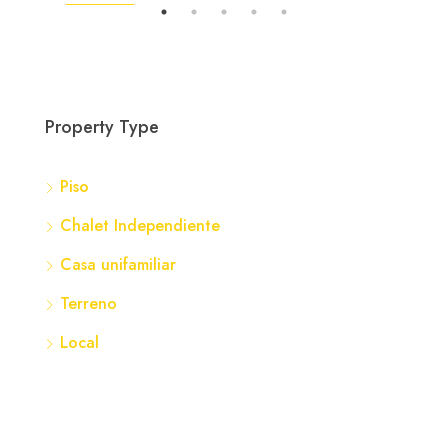
ENTA
DESTACADA
DES
Property Type
Piso
359
Chalet Independiente
Nava
Casa unifamiliar
Terreno
Local